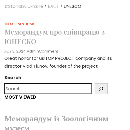
#Standby Ukraine
>
БЛОГ
>
UNESCO
MEMORANDUMS
Меморандум про співпрацю з
ЮНЕСКО
On
Жов 3, 2024
Admin
Comment
Memorandum
Great honor for us!TOP PROJECT company and its
With
director Vlad Tiunov, founder of the project
UNESCO
Search
MOST VIEWED
Меморандум із Зоологічним
музеєм